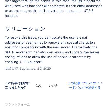
messages through the server. In this case, the issue occurred
with users who had special characters in their email addresses
or usernames, as the mail server does not support UTF-8
headers.
ソリューション
To resolve this issue, you can update the user's email
addresses or usernames to remove any special characters,
ensuring compatibility with the mail server. Alternatively, the
SMTP server administrator can review and update the server
configurations to allow the use of special characters by
enabling UTF-8 support.
更新日時:
September 26, 2025
この内容はお役に
この記事についてのフィ
はい
いいえ
立ちましたか?
ードバックを送信する
プラットフォーム