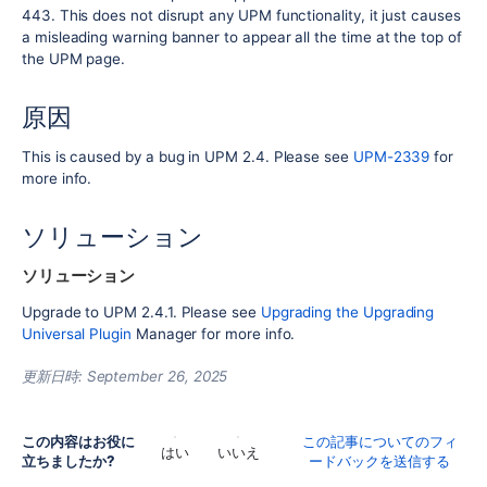
443. This does not disrupt any UPM functionality, it just causes
a misleading warning banner to appear all the time at the top of
the UPM page.
原因
This is caused by a bug in UPM 2.4. Please see
UPM-2339
for
more info.
ソリューション
ソリューション
Upgrade to UPM 2.4.1. Please see
Upgrading the Upgrading
Universal Plugin
Manager for more info.
更新日時:
September 26, 2025
この内容はお役に
この記事についてのフィ
はい
いいえ
立ちましたか?
ードバックを送信する