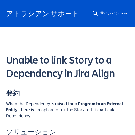
アトラシアン サポート
サインイン
Unable to link Story to a
Dependency in Jira Align
要約
When the Dependency is raised for a
Program to an External
Entity
, there is no option to link the Story to this particular
Dependency.
ソリューション