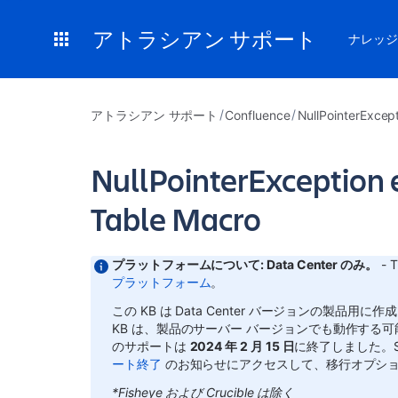
アトラシアン サポート
ナレッジ
アトラシアン サポート
Confluence
NullPointerExcep
NullPointerException e
Table Macro
プラットフォームについて: Data Center のみ。
- T
プラットフォーム
。
この KB は Data Center バージョンの製品用に作成
KB は、製品のサーバー バージョンでも動作する
のサポートは
2024 年 2 月 15 日
に終了しました。S
ート終了
のお知らせにアクセスして、移行オプシ
*Fisheye および Crucible は除く