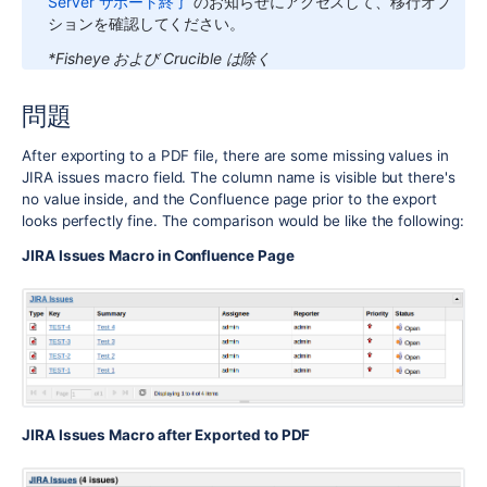
Server サポート終了
のお知らせにアクセスして、移行オプ
ションを確認してください。
*Fisheye および Crucible は除く
問題
After exporting to a PDF file, there are some missing values in
JIRA issues macro field. The column name is visible but there's
no value inside, and the Confluence page prior to the export
looks perfectly fine. The comparison would be like the following:
JIRA Issues Macro in Confluence Page
JIRA Issues Macro after Exported to PDF