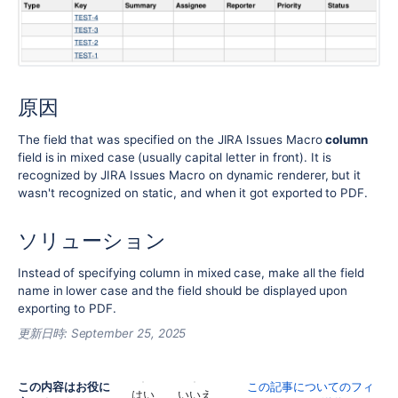
原因
The field that was specified on the JIRA Issues Macro
column
field is in mixed case (usually capital letter in front). It is
recognized by JIRA Issues Macro on dynamic renderer, but it
wasn't recognized on static, and when it got exported to PDF.
ソリューション
Instead of specifying column in mixed case, make all the field
name in lower case and the field should be displayed upon
exporting to PDF.
更新日時:
September 25, 2025
この内容はお役に
この記事についてのフィ
はい
いいえ