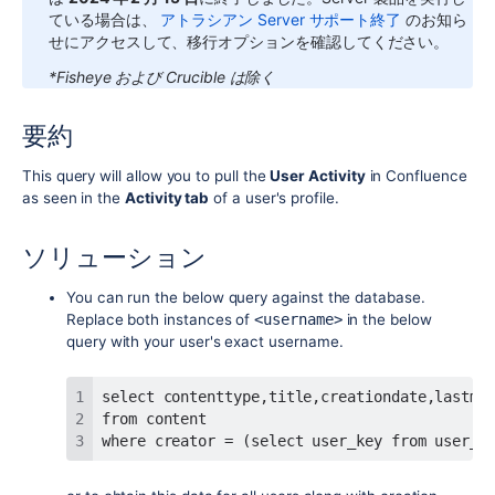
ている場合は、
アトラシアン Server サポート終了
のお知ら
せにアクセスして、移行オプションを確認してください。
*Fisheye および Crucible は除く
要約
This query will allow you to pull the
User Activity
in Confluence
as seen in the
Activity tab
of a user's profile.
ソリューション
You can run the below query against the database.
Replace both instances of
<username>
in the below
query with your user's exact username.
where creator = (select user_key from user_m