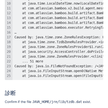
	at java.io.FileInputStream.open(FileInputStr
診断
Confirm if the file
JAVA_HOME/jre/lib/tzdb.dat
exist.