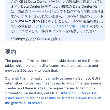
この KB は Data Center バージョンの製品用に作成されてい
ます。Data Center 固有ではない機能の Data Center KB
は、製品のサーバー バージョンでも動作する可能性はありま
すが、テストは行われていません。
Server* 製品のサポート
は
2024 年 2 月 15 日
に終了しました。Server 製品を実行し
ている場合は、
アトラシアン Server サポート終了
のお知ら
せにアクセスして、移行オプションを確認してください。
*Fisheye および Crucible は除く
要約
The purpose of this article is to provide details of the Database
tables which stores the Jira issues linked to a test case and
provide a SQL query to fetch that.
Currently this information can only be seen via Bamboo GUI (
refer below ) under each test cases for which the Jira issue is
created and there is a feature request raised to fetch this
information via Rest API, details at
BAM-25530 - Make Jira
issues linked to test case results be listed as a linked issue on
the general build results