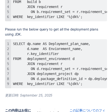
WHERE  key_identifier LIKE '%jdk%'; 
Please run the below query to get all the deployment plans
using JDK.
WHERE  key_identifier LIKE '%jdk%'; 
更新日時:
September 25, 2025
この内容はお役に
この記事についてのフィ