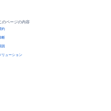
このページの内容
要約
診断
原因
ソリューション