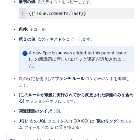
最初の値
: 次のテキストをコピーします。
{{issue.comments.last}}
条件
: イコール
第 2 の値
: 次のテキストをコピーします。
A new Epic issue was added to this parent issue.
(この親課題に新しいエピック課題が追加されまし
た)
次の設定を使用して
ブランチ ルール
コンポーネントを追加し
ます。
[
このルールが最後に実行されてから変更された課題のみを含め
る
] オプションをオフにします。
関連課題のタイプ
: JQL
JQL
: 次の JQL クエリを入力 (XXXXX は [
親のリンク
] カスタ
ム フィールドの ID に置き換える)