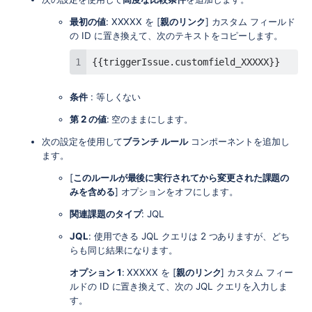
最初の値
: XXXXX を [
親のリンク
] カスタム フィールド
の ID に置き換えて、次のテキストをコピーします。
{{triggerIssue.customfield_XXXXX}}
条件
: 等しくない
第 2 の値
: 空のままにします。
次の設定を使用して
ブランチ ルール
コンポーネントを追加し
ます。
[
このルールが最後に実行されてから変更された課題の
みを含める
] オプションをオフにします。
関連課題のタイプ
: JQL
JQL
: 使用できる JQL クエリは 2 つありますが、どち
らも同じ結果になります。
オプション 1
: XXXXX を [
親のリンク
] カスタム フィー
ルドの ID に置き換えて、次の JQL クエリを入力しま
す。