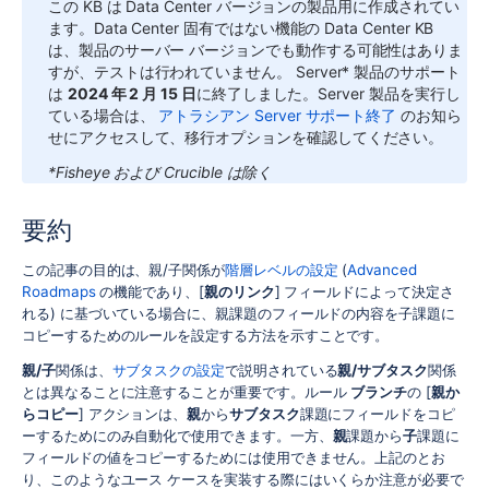
この KB は Data Center バージョンの製品用に作成されてい
ます。Data Center 固有ではない機能の Data Center KB
は、製品のサーバー バージョンでも動作する可能性はありま
すが、テストは行われていません。
Server* 製品のサポート
は
2024 年 2 月 15 日
に終了しました。Server 製品を実行し
ている場合は、
アトラシアン Server サポート終了
のお知ら
せにアクセスして、移行オプションを確認してください。
*Fisheye および Crucible は除く
要約
この記事の目的は、親/子関係が
階層レベルの設定
(
Advanced
Roadmaps
の機能であり、[
親のリンク
] フィールドによって決定さ
れる) に基づいている場合に、親課題のフィールドの内容を子課題に
コピーするためのルールを設定する方法を示すことです。
親/子
関係は、
サブタスクの設定
で説明されている
親/サブタスク
関係
とは異なることに注意することが重要です。ルール
ブランチ
の [
親か
らコピー
] アクションは、
親
から
サブタスク
課題にフィールドをコピ
ーするためにのみ自動化で使用できます。一方、
親
課題から
子
課題に
フィールドの値をコピーするためには使用できません。上記のとお
り、このようなユース ケースを実装する際にはいくらか注意が必要で