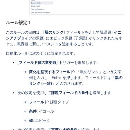
ルール設定 1
このルールの目的は、[
親のリンク
] フィールドを介して親課題 (
イニ
シアチブ
タイプの課題) にエピック課題 (子課題) がリンクされたらす
ぐに、親課題に新しいコメントを追加することです。
自動化ルールは次のように設定されます。
[
フィールド値の変更時
] トリガーを追加します。
変化を監視するフィールド
: 「親のリンク」という文字
列を入力し、Enter を押します。フィールドには「
親の
リンク (一致)
」と入力されます。
次の設定を使用して
課題フィールドの条件
を追加します。
フィールド
: 課題タイプ
条件
: イコール
値
: エピック
次の設定を使用して
高度な比較条件
を追加します。