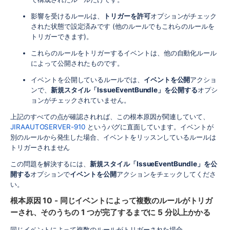
影響を受けるルールは、
トリガーを許可
オプションがチェック
された状態で設定済みです (他のルールでもこれらのルールを
トリガーできます)。
これらのルールをトリガーするイベントは、他の自動化ルール
によって公開されたものです。
イベントを公開しているルールでは、
イベントを公開
アクショ
ンで、
新規スタイル「IssueEventBundle」を公開する
オプシ
ョンがチェックされていません。
上記のすべての点が確認されれば、この根本原因が関連していて、
JIRAAUTOSERVER-910
というバグに直面しています。イベントが
別のルールから発生した場合、イベントをリッスンしているルールは
トリガーされません
この問題を解決するには、
新規スタイル「IssueEventBundle」を公
開する
オプションで
イベントを公開
アクションをチェックしてくださ
い。
根本原因 10 - 同じイベントによって複数のルールがトリガ
ーされ、そのうちの 1 つが完了するまでに 5 分以上かかる
同じイベントによって複数のルールがトリガーされた場合、