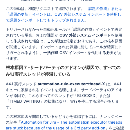
この挙動は、機能リクエストで追跡されます。
「課題の作成」または
「課題の更新」イベントは、CSV 外部システム インポートを使用し
て課題をインポートしてもトラップされません
。
トリガーされなかった自動化ルールが「課題の作成」イベントで設定
されている場合、および課題が
CSV 外部システム インポート
を使用
して作成された場合は、この挙動は想定どおりであり、この根本原因
が関連しています。インポートされた課題に対してルールが確実にト
リガーされるように、
一括作成
CSV インポートを代用する必要があ
ります。
根本原因 7 -サードパーティのアドオンが原因で、すべての
A4J実行スレッドが停滞している
A4J 実行スレッド
automation-rule-executor:thread-X
は、A4J
キューに累積されるイベントを処理します。サードパーティのアドオ
ンが原因で、これらすべてのスレッドが「BLOCKED」または
「TIMED_WAITING」の状態になり、実行を停止する場合がありま
す。
この根本原因が関連しているかどうかを確認するには、ナレッジベー
ス記事「
Automation for Jira - The automation executor threads
are stuck because of the usage of a 3rd party add-on
」をご確認