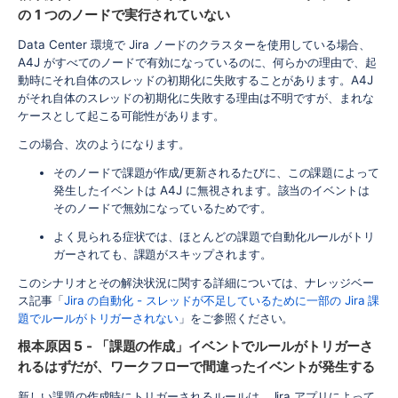
の 1 つのノードで実行されていない
Data Center 環境で Jira ノードのクラスターを使用している場合、
A4J がすべてのノードで有効になっているのに、何らかの理由で、起
動時にそれ自体のスレッドの初期化に失敗することがあります。A4J
がそれ自体のスレッドの初期化に失敗する理由は不明ですが、まれな
ケースとして起こる可能性があります。
この場合、次のようになります。
そのノードで課題が作成/更新されるたびに、この課題によって
発生したイベントは A4J に無視されます。該当のイベントは
そのノードで無効になっているためです。
よく見られる症状では、ほとんどの課題で自動化ルールがトリ
ガーされても、課題がスキップされます。
このシナリオとその解決状況に関する詳細については、ナレッジベー
ス記事「
Jira の自動化 - スレッドが不足しているために一部の Jira 課
題でルールがトリガーされない
」をご参照ください。
根本原因 5 - 「課題の作成」イベントでルールがトリガーさ
れるはずだが、ワークフローで間違ったイベントが発生する
新しい課題の作成時にトリガーされるルールは、Jira アプリによって