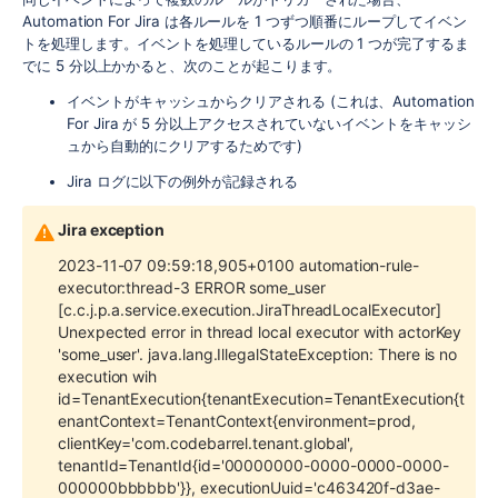
Automation For Jira は各ルールを 1 つずつ順番にループしてイベン
トを処理します。イベントを処理しているルールの 1 つが完了するま
でに 5 分以上かかると、次のことが起こります。
イベントがキャッシュからクリアされる (これは、Automation
For Jira が 5 分以上アクセスされていないイベントをキャッシ
ュから自動的にクリアするためです)
Jira ログに以下の例外が記録される
Jira exception
2023-11-07 09:59:18,905+0100 automation-rule-
executor:thread-3 ERROR some_user
[c.c.j.p.a.service.execution.JiraThreadLocalExecutor]
Unexpected error in thread local executor with actorKey
'some_user'. java.lang.IllegalStateException: There is no
execution wih
id=TenantExecution{tenantExecution=TenantExecution{t
enantContext=TenantContext{environment=prod,
clientKey='com.codebarrel.tenant.global',
tenantId=TenantId{id='00000000-0000-0000-0000-
000000bbbbbb'}}, executionUuid='c463420f-d3ae-