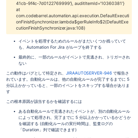
41cb-9f4c-7d0122769999'}, auditItemId='10360381'}
at
com.codebarrel.automation.api.execution.DefaultExecuti
onFinishSynchronizer.lambda$gerRuleInfo$2(DefaultExe
cutionFinishSynchronizer.java:108)
イベントを処理するためのルールがまだいくつか残っていて
も、Automation For Jira がループを終了する
最終的に、一部のルールがイベントで見逃され、トリガーされ
ない
この動作はバグとして特定され、
JIRAAUTOSERVER-946
で報告さ
れています。自動化ルールは、他の自動化ルールが完了するまでに 5
分以上かかっていると、一部のイベントをスキップする場合がありま
す
この根本原因が該当するかを確認するには
ある自動化ルールで見逃されたイベントが、別の自動化ルール
によって処理され、完了までに 5 分以上かかっているかどうか
を確認する (自動化ルールの実行時間は、監査ログの
「Duration」列で確認できます)