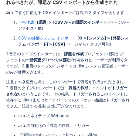
れるべきだが、課題が CSV インポートから作成された
Jira ですぐに使える CSV インポートには次の 2 タイプがあります。
一括作成
(
[課題] > [CSV からの課題のインポート]
ページから
アクセス可能)
CSV の外部システム インポート
(
⚙ > [システム] > [外部シス
テム インポート] > [CSV]
ページからアクセス可能)
1 番目のタイプのインポートは、
課題を作成
プロジェクト権限とプロ
ジェクトの
一括変更グローバル権限
が付与されたユーザーが利用でき
ますが、2 番目のタイプのインポートは Jira システム管理者ユーザー
のみが使用できます。
注意すべき重要な点は、このインポートで課題が作成されたときに、
2 番目のタイプのインポートでは「
課題の作成
」イベントが
トリガー
されない
ということです。その結果、トリガーされるこのイベントに
依存する Jira (またはサードパーティのアドオン) 機能はトリガーされ
ません。該当する機能には以下が含まれます。
Jira のネイティブ Webhook
Jira の自動化の「課題の作成」トリガー
「課題の作成」イベントに基づくメール通知