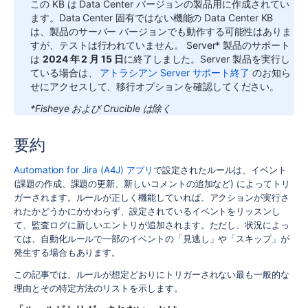
この KB は Data Center バージョンの製品用に作成されてい
ます。Data Center 固有ではない機能の Data Center KB
は、製品のサーバー バージョンでも動作する可能性はありま
すが、テストは行われていません。
Server* 製品のサポート
は
2024 年 2 月 15 日
に終了しました。Server 製品を実行し
ている場合は、
アトラシアン Server サポート終了
のお知ら
せにアクセスして、移行オプションを確認してください。
*Fisheye および Crucible は除く
要約
Automation for Jira (A4J) アプリ
で設定されたルールは、イベント
(課題の作成、課題の更新、新しいコメントの追加など) によってトリ
ガーされます。ルールが正しく機能していれば、アクションが実行さ
れたかどうかにかかわらず、設定されているイベントをリッスンし
て、監査ログに新しいエントリが追加されます。ただし、状況によっ
ては、自動化ルールで一部のイベントの「見逃し」や「スキップ」が
発生する場合もあります。
この記事では、ルールが想定どおりにトリガーされない最も一般的な
理由とその特定方法のリストを示します。