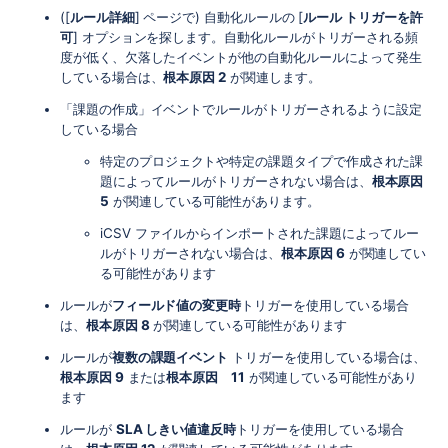
([
ルール詳細
] ページで) 自動化ルールの [
ルール トリガーを許
可
] オプションを探します。自動化ルールがトリガーされる頻
度が低く、欠落したイベントが他の自動化ルールによって発生
している場合は、
根本原因 2
が関連します。
「課題の作成」イベントでルールがトリガーされるように設定
している場合
特定のプロジェクトや特定の課題タイプで作成された課
題によってルールがトリガーされない場合は、
根本原因
5
が関連している可能性があります。
i
CSV ファイルからインポートされた課題によってルー
ルがトリガーされない場合は、
根本原因 6
が関連してい
る可能性があります
ルールが
フィールド値の変更時
トリガーを使用している場合
は、
根本原因 8
が関連している可能性があります
ルールが
複数の課題イベント
トリガーを使用している場合は、
根本原因 9
または
根本原因 11
が関連している可能性があり
ます
ルールが
SLA しきい値違反時
トリガーを使用している場合